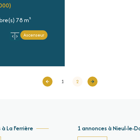
000)
Appartement 3 pièce(s) 2 chambre(s) 78 m²
Ascenseur
1
2
à La Ferrière
1 annonces à Nieul-le-D