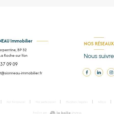
EAU Immobilier
NOS RÉSEAUX
erpentine, BP 52
Nous suivre
La Roche-sur-Yon
 37 09 09
t@sionneau-immobilier.fr
Nos honoraires
Nos partenaires
Mentions légales
Admin
Réalisé par :