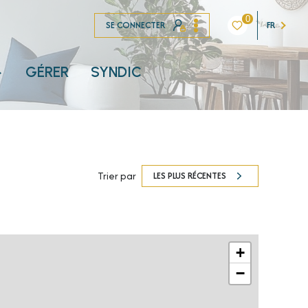
0
SE CONNECTER
FR
GÉRER
SYNDIC
NT
Trier par
LES PLUS RÉCENTES
+
−