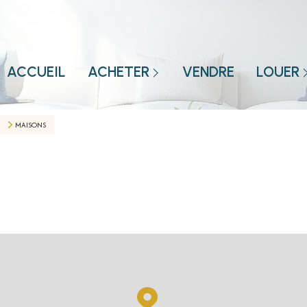
MAISON
APPARTEMENT
MAISON
ACCUEIL
ACHETER
VENDRE
LOUER
TERRAIN
APPARTEME
BIEN VENDUS
MAISONS