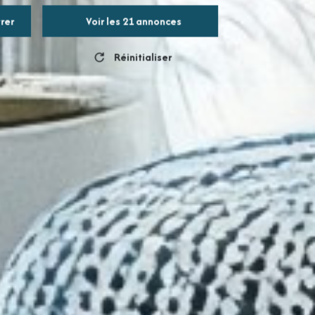
trer
Voir les
21
annonces
Réinitialiser