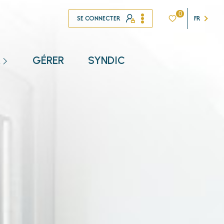
0
SE CONNECTER
FR
R
GÉRER
SYNDIC
NT