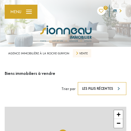
0
FR
MENU
AGENCE IMMOBILIÈRE À LA ROCHE-SUR-YON
VENTE
Biens immobiliers à vendre
LES PLUS RÉCENTES
Trier par
+
−