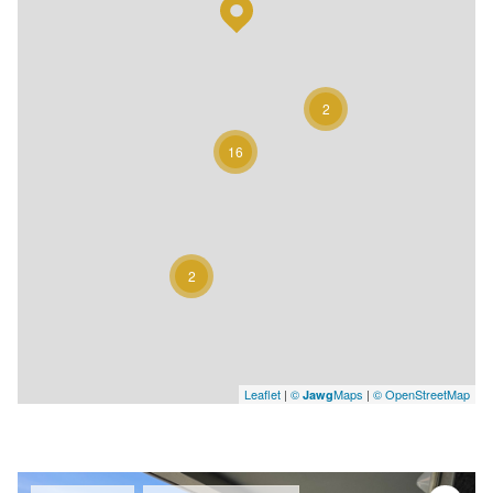
2
16
2
Leaflet
|
©
Maps
|
© OpenStreetMap
Jawg