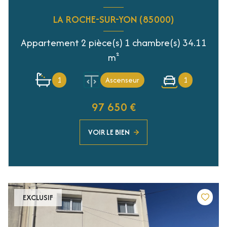
LA ROCHE-SUR-YON (85000)
Appartement 2 pièce(s) 1 chambre(s) 34.11
m²
1
Ascenseur
1
97 650 €
VOIR LE BIEN
EXCLUSIF