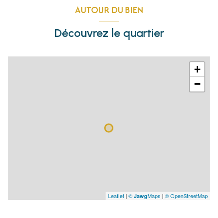
AUTOUR DU BIEN
Découvrez le quartier
+
−
Leaflet
|
©
Maps
|
© OpenStreetMap
Jawg