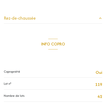
Composition de ce bien
Rez-de-chaussée
entrée
6.08 m²
salle d'eau
3.67 m²
INFO COPRO
chambre
12.01 m²
Copropriété
salon/sejour
19.71 m²
cuisine
5.04 m²
Copropriété
Oui
WC
1.32 m²
Lot n°
119
Nombre de lots
42