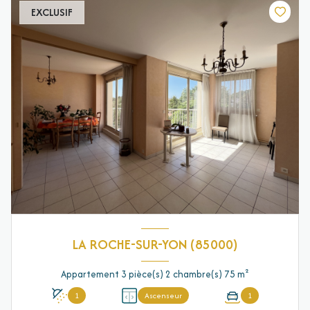
EXCLUSIF
LA ROCHE-SUR-YON (85000)
Appartement 3 pièce(s) 2 chambre(s) 75 m²
1
Ascenseur
1