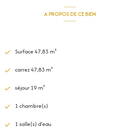
exposé sont disponibles sur le site Géorisques :
A PROPOS DE CE BIEN
www.georisques.gouv.fr
Caractéristiques de ce bien
Surface 47,83 m²
carrez 47,83 m²
séjour 19 m²
1 chambre(s)
1 salle(s) d'eau