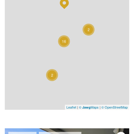
2
16
2
Leaflet
|
©
Maps
|
© OpenStreetMap
Jawg