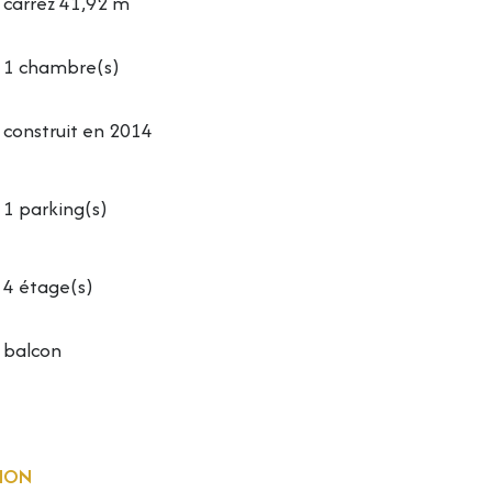
carrez 41,92 m²
1 chambre(s)
construit en 2014
1 parking(s)
4 étage(s)
balcon
ION