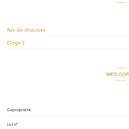
Composition d
Rez-de-chaussée
Etage 2
Salle à manger / cuisine
chambre
balcon
salle d'eau
INFO CO
Dégagement
Copropr
Copropriété
Lot n°