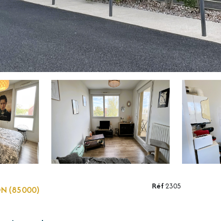
Réf
2305
N (85000)