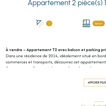
1
Balcon
À vendre – Appartement T2 avec balcon et parking pr
Dans une résidence de 2014, idéalement situé en bord
commerces et transports, découvrez cet appartement 
Il se compose d'une entrée avec placard, un séjour ave
avec WC et un balcon.
L’appartement dispose également d’une place de parki
AFFICHER PLU
Cet appartement est parfait pour un premier achat, un
Les informations sur les risques auxquels ce bien est expo
www.georisques.gouv.fr