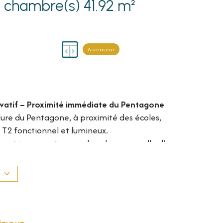
Appartement 2 pièce(s) 1 chambre(s) 41.92 m²
Ascenseur
ivatif – Proximité immédiate du Pentagone
ure du Pentagone, à proximité des écoles,
T2 fonctionnel et lumineux.
c cuisine ouverte, une chambre, une salle d’eau
ng privative.
S
 investissement locatif ou un pied-à-terre.
sé sont disponibles sur le site Géorisques :