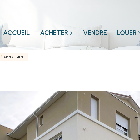
MAISON
APPARTEMENT
MAISON
ACCUEIL
ACHETER
VENDRE
LOUER
TERRAIN
APPARTEME
BIEN VENDUS
APPARTEMENT