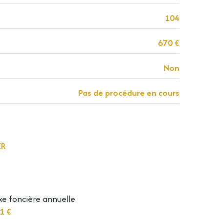
104
670 €
Non
Pas de procédure en cours
ER
inancières
xe foncière annuelle
1 €