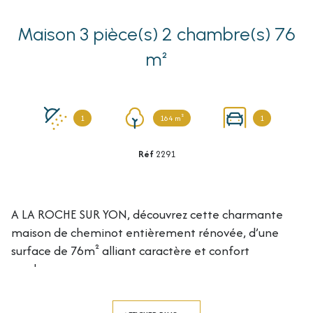
Maison 3 pièce(s) 2 chambre(s) 76
m²
1
164 m²
1
Réf
2291
A LA ROCHE SUR YON, découvrez cette charmante
maison de cheminot entièrement rénovée, d’une
surface de 76m² alliant caractère et confort
moderne.
Dès l’entrée, vous serez séduit par une grande pièce
de vie baignée de lumière, ouverte sur une cuisine