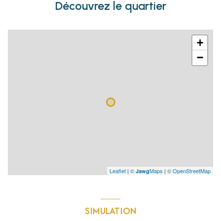
Découvrez le quartier
+
−
Leaflet
|
©
Maps
|
© OpenStreetMap
Jawg
SIMULATION