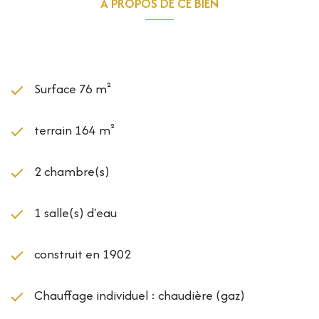
A PROPOS DE CE BIEN
Les informations sur les risques auxquels ce bien est
exposé sont disponibles sur le site Géorisques :
Caractéristiques de ce bien
www.georisques.gouv.fr
Surface 76 m²
terrain 164 m²
2 chambre(s)
1 salle(s) d'eau
construit en 1902
Chauffage individuel : chaudière (gaz)