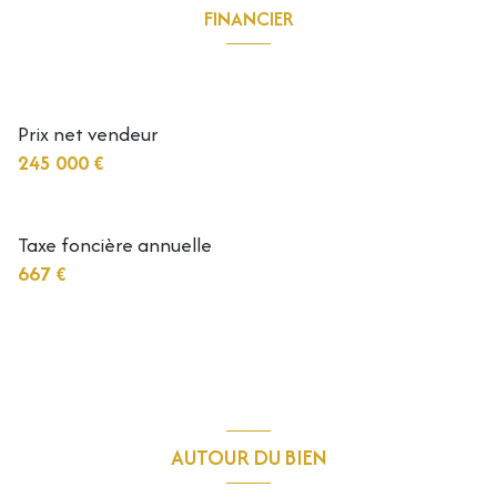
Dégagement
8.6 m²
FINANCIER
salle d'eau
5 m²
Informations financières
chambre
10.30 m²
Prix net vendeur
chambre
10 m²
245 000 €
WC
1.5 m²
garage
32 m²
Taxe foncière annuelle
667 €
cave
27 m²
AUTOUR DU BIEN