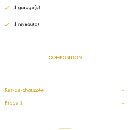
1 garage(s)
1 niveau(x)
COMPOSITION
Composition de ce bien
Rez-de-chaussée
Etage 1
entrée
3.80 m²
pièce à vivre
31 m²
mezzanine
4 m²