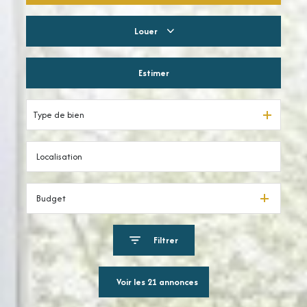
Louer
Résidentiel
Estimer
à l'année
Type de bien
Budget
Filtrer
Voir les
21
annonces