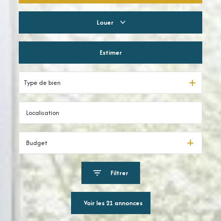
Louer
Résidentiel
Estimer
à l'année
Type de bien
Budget
Filtrer
Voir les
21
annonces