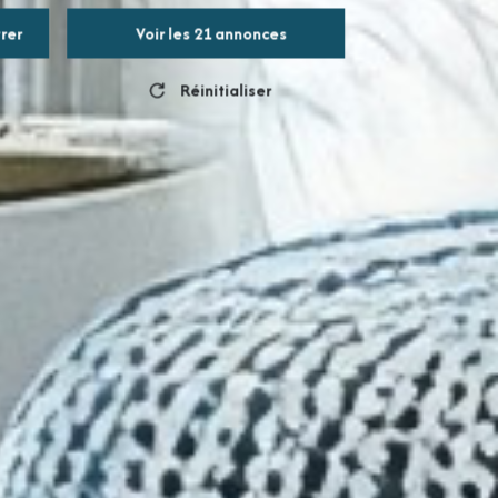
trer
Voir les
21
annonces
Réinitialiser