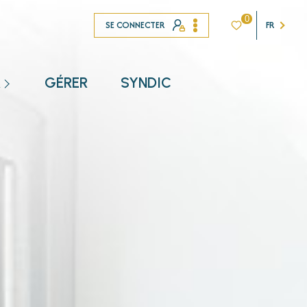
0
SE CONNECTER
FR
R
GÉRER
SYNDIC
NT