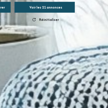
trer
Voir les
21
annonces
Réinitialiser