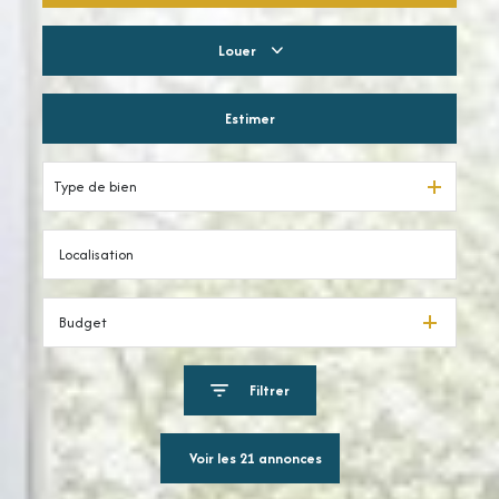
Louer
Résidentiel
Estimer
à l'année
Type de bien
Budget
Filtrer
Voir les
21
annonces